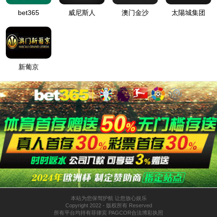



87978797威尼斯老品牌网群
深入贯彻中央八项规定精神
学习教育
当前位置：
首页
»
专题报道
»
深入贯彻中央八项规定精神学习教育
暂无内容，敬请期待...
©2025 87978797威尼斯老品牌(中国)有限公司-BinG百科 ALL RIGHTS
RESERVED.
技术支持：
领城互动
联系我们
|
87978797威尼斯老品牌网群
|
手机版
|
版权所有
|
网站地图

成都市高新区剑南大道中段716号2号楼7层
蜀ICP备2024103789
号-1



